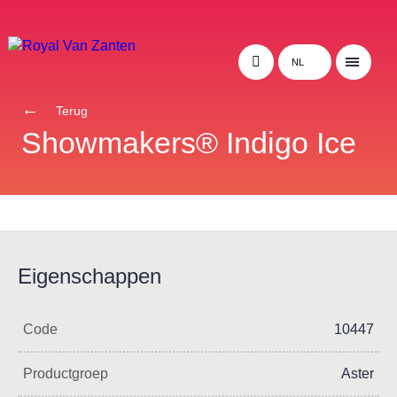
NL
Terug
Showmakers® Indigo Ice
Eigenschappen
Code
10447
Productgroep
Aster