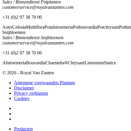
Sales / Binnendienst Potplanten
customerservice@royalvanzanten.com
+31 (0)2 97 38 70 00
Aster
Celosia
Multiflora
Potalstroemeria
Potbouvardia
Potchrysant
Potli
Snijbloemen
Sales / Binnendienst Snijbloemen
customerservice@royalvanzanten.com
+31 (0)2 97 38 70 00
Alstroemeria
Bouvardia
Charmelia®
Chrysant
Limonium
Statice
© 2026 - Royal Van Zanten
Algemene voorwaarden Plantum
Disclaimer
Privacy verklaring
Cookies
Producten