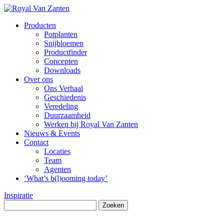
Producten
Potplanten
Snijbloemen
Productfinder
Concepten
Downloads
Over ons
Ons Verhaal
Geschiedenis
Veredeling
Duurzaamheid
Werken bij Royal Van Zanten
Nieuws & Events
Contact
Locaties
Team
Agenten
‘What’s b(l)ooming today’
Inspiratie