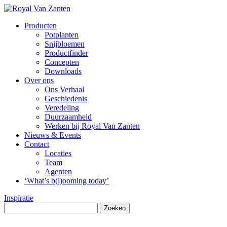
Producten
Potplanten
Snijbloemen
Productfinder
Concepten
Downloads
Over ons
Ons Verhaal
Geschiedenis
Veredeling
Duurzaamheid
Werken bij Royal Van Zanten
Nieuws & Events
Contact
Locaties
Team
Agenten
‘What’s b(l)ooming today’
Inspiratie