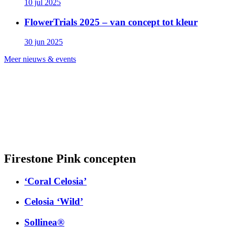
10 jul 2025
FlowerTrials 2025 – van concept tot kleur
30 jun 2025
Meer nieuws & events
Firestone Pink concepten
‘Coral Celosia’
Celosia ‘Wild’
Sollinea®