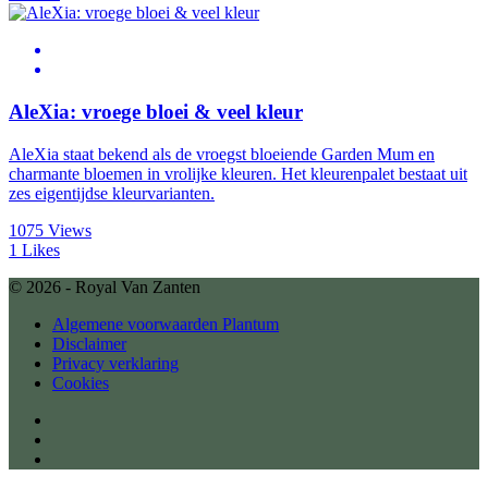
AleXia: vroege bloei & veel kleur
AleXia staat bekend als de vroegst bloeiende Garden Mum en
charmante bloemen in vrolijke kleuren. Het kleurenpalet bestaat uit
zes eigentijdse kleurvarianten.
1075 Views
1 Likes
© 2026 - Royal Van Zanten
Algemene voorwaarden Plantum
Disclaimer
Privacy verklaring
Cookies