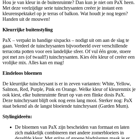
Hou je van kleur in de buitenruimte? Dan kun je niet om PaX heen.
Met deze veelzijdige serie tuinchrysanten creëer je instant een
kleurenspektakel op je terras of balkon. Wat houdt je nog tegen?
Handen uit de mouwen!
Kleurrijke buitenstyling
PaX – verpakt in handige sixpacks – nodigt uit om aan de slag te
gaan. Verdeel de tuinchrysanten bijvoorbeeld over verschillende
terracotta potten voor een landelijke sfeer. Of vul één grote, stoere
pot met zes (of twaalf!) tuinchrysanten. Kies één kleur of creëer een
vrolijke mix. Alles kan en mag!
Eindeloos bloemen
De kleurrijke tuinchrysant is er in zeven varianten: White, Yellow,
Salmon, Red, Purple, Pink en Orange. Welke kleur of kleurenmix je
ook kiest, elke buitenruimte fleurt op van een flinke dosis PaX.
Deze tuinchrysant blijft ook nog eens lang mooi. Sterker nog: PaX
staat bekend als de langst bloeiende tuinchrysant (Garden Mum).
Stylingideeën:
De bloemen van PaX zijn bescheiden van formaat en laten
zich makkelijk combineren met andere zomerbloeiers in
dezelfde kleur. Met grijze of groene bladplanten maak je er