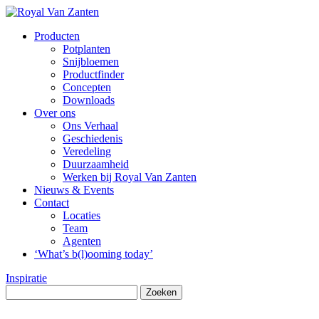
Producten
Potplanten
Snijbloemen
Productfinder
Concepten
Downloads
Over ons
Ons Verhaal
Geschiedenis
Veredeling
Duurzaamheid
Werken bij Royal Van Zanten
Nieuws & Events
Contact
Locaties
Team
Agenten
‘What’s b(l)ooming today’
Inspiratie