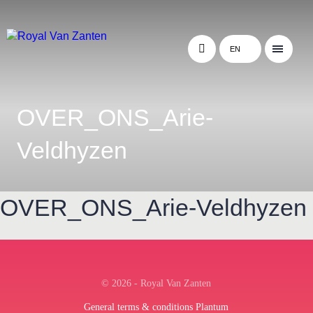
EN
OVER_ONS_Arie-
Veldhyzen
OVER_ONS_Arie-Veldhyzen
← Terug naar het overzicht
© 2026 - Royal Van Zanten
General terms & conditions Plantum