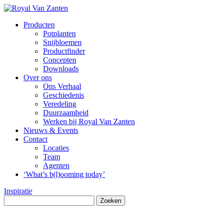
Producten
Potplanten
Snijbloemen
Productfinder
Concepten
Downloads
Over ons
Ons Verhaal
Geschiedenis
Veredeling
Duurzaamheid
Werken bij Royal Van Zanten
Nieuws & Events
Contact
Locaties
Team
Agenten
‘What’s b(l)ooming today’
Inspiratie