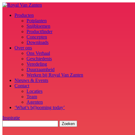
Producten
Potplanten
Snijbloemen
Productfinder
Concepten
Downloads
Over ons
Ons Verhaal
Geschiedenis
Veredeling
Duurzaamheid
Werken bij Royal Van Zanten
Nieuws & Events
Contact
Locaties
Team
Agenten
‘What’s b(l)ooming today’
Inspiratie