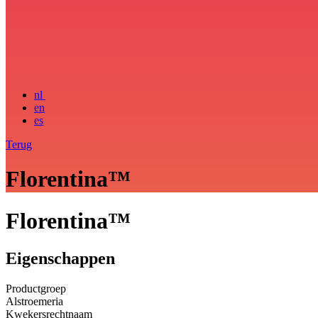
nl
en
es
Terug
Florentina™
Florentina™
Eigenschappen
Productgroep
Alstroemeria
Kwekersrechtnaam