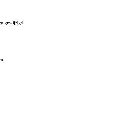
en gewijzigd.
en