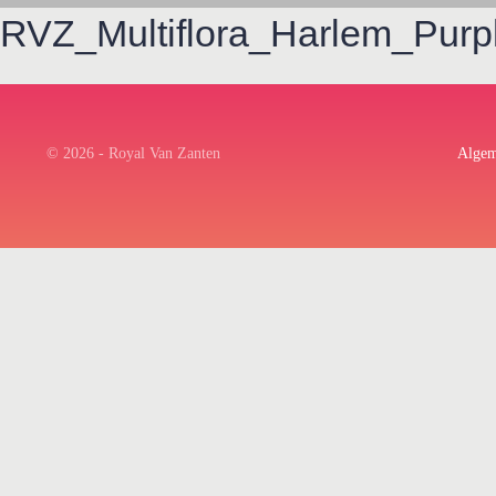
RVZ_Multiflora_Harlem_Purpl
© 2026 - Royal Van Zanten
Algem