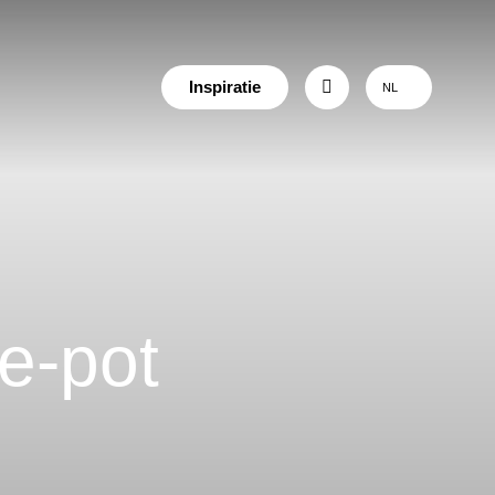
Inspiratie
NL
e-pot