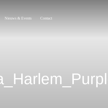
Nieuws & Events
Contact
a_Harlem_Purpl