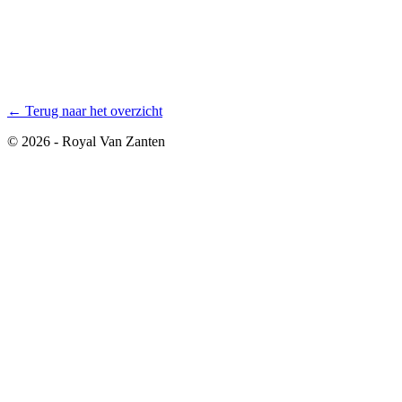
← Terug naar het overzicht
© 2026 - Royal Van Zanten
Avis Legal
Condiciones generales de los bulbos de flor Anthos
Condiciones generales
Privacy policy
Productos
Plantas de maceta
Flor de corte
Bulbos de flor
Conceptos
Buscador de productos