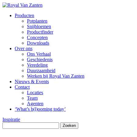
Producten
Potplanten
Snijbloemen
Productfinder
Concepten
Downloads
Over ons
Ons Verhaal
Geschiedenis
Veredeling
Duurzaamheid
Werken bij Royal Van Zanten
Nieuws & Events
Contact
Locaties
Team
Agenten
‘What’s b(l)ooming today’
Inspiratie