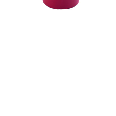
← Terug naar het overzicht
© 2026 - Royal Van Zanten
Algemene voorwaarden Plantum
Disclaimer
Privacy verklaring
Cookies
Producten
Potplanten
Snijbloemen
Productfinder
Concepten
Downloads