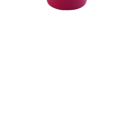
← Terug naar het overzicht
© 2026 - Royal Van Zanten
Avis Legal
Condiciones generales de los bulbos de flor Anthos
Condiciones generales
Privacy policy
Productos
Plantas de maceta
Flor de corte
Bulbos de flor
Conceptos
Buscador de productos