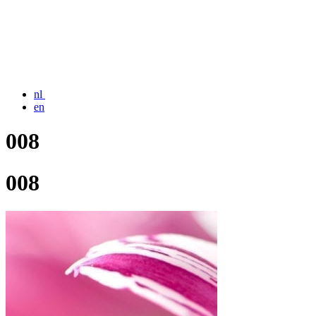
nl
en
008
008