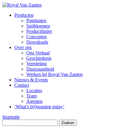
Producten
Potplanten
Snijbloemen
Productfinder
Concepten
Downloads
Over ons
Ons Verhaal
Geschiedenis
Veredeling
Duurzaamheid
Werken bij Royal Van Zanten
Nieuws & Events
Contact
Locaties
Team
Agenten
‘What’s b(l)ooming today’
Inspiratie