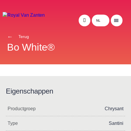
NL
Terug
Bo White®
Eigenschappen
Productgroep
Chrysant
Type
Santini