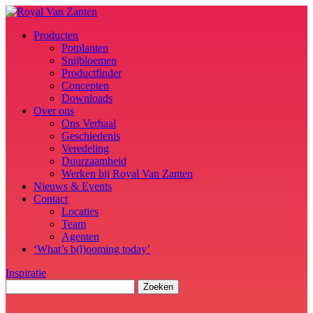
Producten
Potplanten
Snijbloemen
Productfinder
Concepten
Downloads
Over ons
Ons Verhaal
Geschiedenis
Veredeling
Duurzaamheid
Werken bij Royal Van Zanten
Nieuws & Events
Contact
Locaties
Team
Agenten
‘What’s b(l)ooming today’
Inspiratie