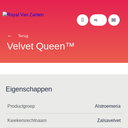
NL
Terug
Velvet Queen™
Eigenschappen
Productgroep
Alstroemeria
Kwekersrechtnaam
Zalsavelvet