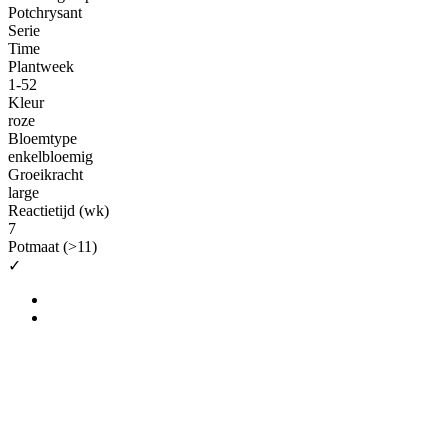
Potchrysant
Serie
Time
Plantweek
1-52
Kleur
roze
Bloemtype
enkelbloemig
Groeikracht
large
Reactietijd (wk)
7
Potmaat (>11)
✓