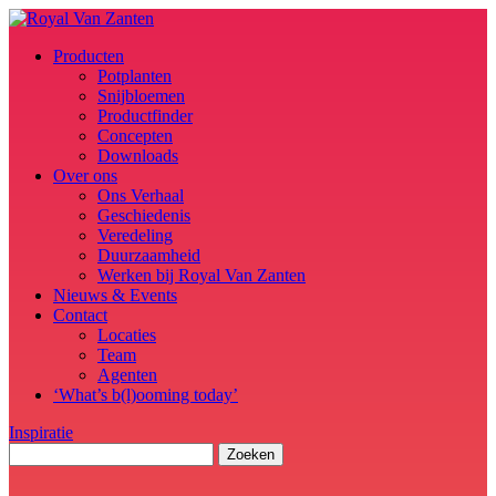
Producten
Potplanten
Snijbloemen
Productfinder
Concepten
Downloads
Over ons
Ons Verhaal
Geschiedenis
Veredeling
Duurzaamheid
Werken bij Royal Van Zanten
Nieuws & Events
Contact
Locaties
Team
Agenten
‘What’s b(l)ooming today’
Inspiratie