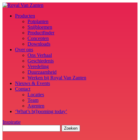
Producten
Potplanten
Snijbloemen
Productfinder
Concepten
Downloads
Over ons
Ons Verhaal
Geschiedenis
Veredeling
Duurzaamheid
Werken bij Royal Van Zanten
Nieuws & Events
Contact
Locaties
Team
Agenten
‘What’s b(l)ooming today’
Inspiratie