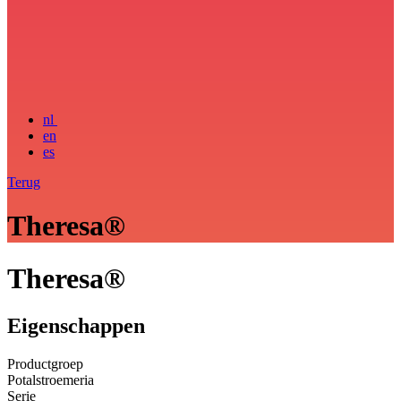
nl
en
es
Terug
Theresa®
Theresa®
Eigenschappen
Productgroep
Potalstroemeria
Serie