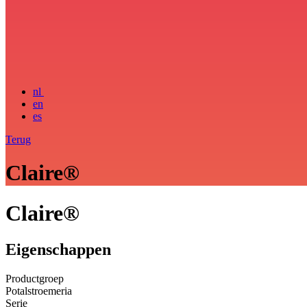
nl
en
es
Terug
Claire®
Claire®
Eigenschappen
Productgroep
Potalstroemeria
Serie