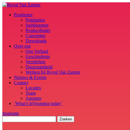
Producten
Potplanten
Snijbloemen
Productfinder
Concepten
Downloads
Over ons
Ons Verhaal
Geschiedenis
Veredeling
Duurzaamheid
Werken bij Royal Van Zanten
Nieuws & Events
Contact
Locaties
Team
Agenten
‘What’s b(l)ooming today’
Inspiratie