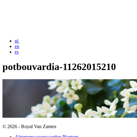
nl
en
es
potbouvardia-11262015210
© 2026 - Royal Van Zanten
Algemene voorwaarden Plantum