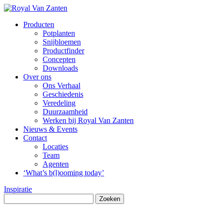
Producten
Potplanten
Snijbloemen
Productfinder
Concepten
Downloads
Over ons
Ons Verhaal
Geschiedenis
Veredeling
Duurzaamheid
Werken bij Royal Van Zanten
Nieuws & Events
Contact
Locaties
Team
Agenten
‘What’s b(l)ooming today’
Inspiratie