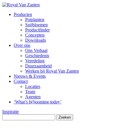
Producten
Potplanten
Snijbloemen
Productfinder
Concepten
Downloads
Over ons
Ons Verhaal
Geschiedenis
Veredeling
Duurzaamheid
Werken bij Royal Van Zanten
Nieuws & Events
Contact
Locaties
Team
Agenten
‘What’s b(l)ooming today’
Inspiratie