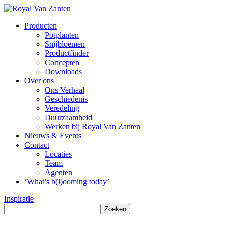
Producten
Potplanten
Snijbloemen
Productfinder
Concepten
Downloads
Over ons
Ons Verhaal
Geschiedenis
Veredeling
Duurzaamheid
Werken bij Royal Van Zanten
Nieuws & Events
Contact
Locaties
Team
Agenten
‘What’s b(l)ooming today’
Inspiratie