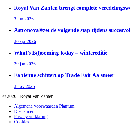
Royal Van Zanten brengt complete veredelingswe
3 jun 2026
Astronova®zet de volgende stap tijdens succesvo
30 apr 2026
What’s B(l)ooming today – wintereditie
29 jan 2026
Fabienne schittert op Trade Fair Aalsmeer
3 nov 2025
© 2026 - Royal Van Zanten
Algemene voorwaarden Plantum
Disclaimer
Privacy verklaring
Cookies