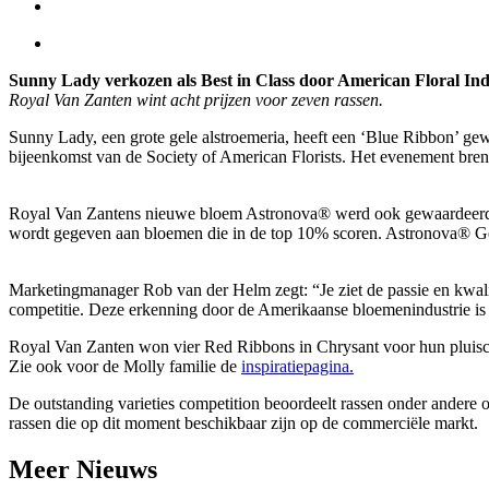
Sunny Lady verkozen als Best in Class door American Floral In
Royal Van Zanten wint acht prijzen voor zeven rassen.
Sunny Lady, een grote gele alstroemeria, heeft een ‘Blue Ribbon’ gewo
bijeenkomst van de Society of American Florists. Het evenement brengt 
Royal Van Zantens nieuwe bloem Astronova® werd ook gewaardeerd. 
wordt gegeven aan bloemen die in de top 10% scoren. Astronova®
Marketingmanager Rob van der Helm zegt: “Je ziet de passie en kwalite
competitie. Deze erkenning door de Amerikaanse bloemenindustrie is 
Royal Van Zanten won vier Red Ribbons in Chrysant voor hun pluisch
Zie ook voor de Molly familie de
inspiratiepagina.
De outstanding varieties competition beoordeelt rassen onder andere o
rassen die op dit moment beschikbaar zijn op de commerciële markt.
Meer
Nieuws