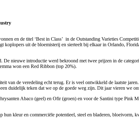
dustry
nnen en de titel ‘Best in Class’ in de Outstanding Varieties Competiti
koplopers uit de bloemisterij en sierteelt bij elkaar in Orlando, Flori
De nieuwe introductie werd bekroond met twee prijzen in de categor
 Gemma won een Red Ribbon (top 20%).
it van de veredeling echt terug. Er is veel ontwikkeld de laatste jare
een duidelijk teken dat we op de goede weg zijn. Dit jaar vieren we o
rysanten Abaco (geel) en Ofir (groen) en voor de Santini type Pink M
p hun kleur en commerciële potentieel, steel en bladeren, bloeivorm, kw