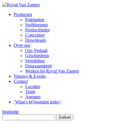
Producten
Potplanten
Snijbloemen
Productfinder
Concepten
Downloads
Over ons
Ons Verhaal
Geschiedenis
Veredeling
Duurzaamheid
Werken bij Royal Van Zanten
Nieuws & Events
Contact
Locaties
Team
Agenten
‘What’s b(l)ooming today’
Inspiratie