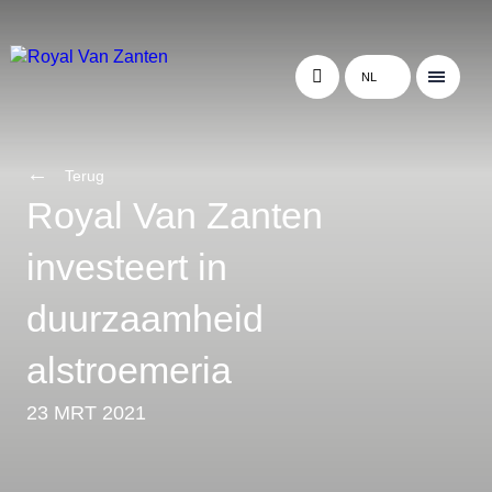
NL
Terug
Royal Van Zanten
investeert in
duurzaamheid
alstroemeria
23 MRT 2021