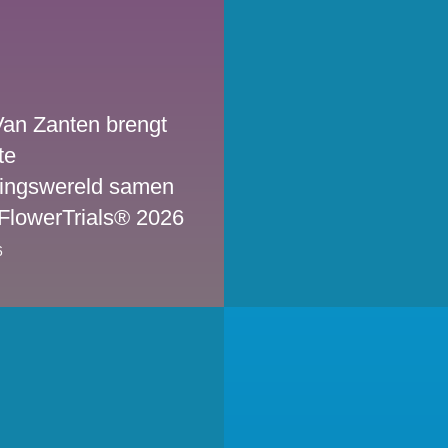
Van Zanten brengt
te
lingswereld samen
 FlowerTrials® 2026
6