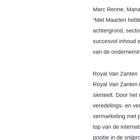
Marc Renne, Manag
“Met Maarten hebbe
achtergrond, sect
succesvol inhoud e
van de ondernemin
Royal Van Zanten
Royal Van Zanten is
sierteelt. Door het
veredelings- en ve
vermarketing met p
top van de interna
positie in de snijp