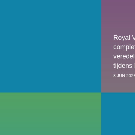
Royal 
comple
verede
tijdens
3 JUN 202