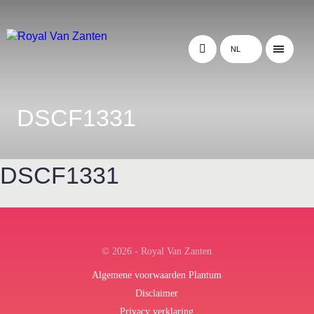
NL
DSCF1331
DSCF1331
← Terug naar het overzicht
© 2026 - Royal Van Zanten
Algemene voorwaarden Plantum
Disclaimer
Privacy verklaring