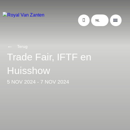
NL
Terug
Trade Fair, IFTF en
Huisshow
5 NOV 2024 - 7 NOV 2024