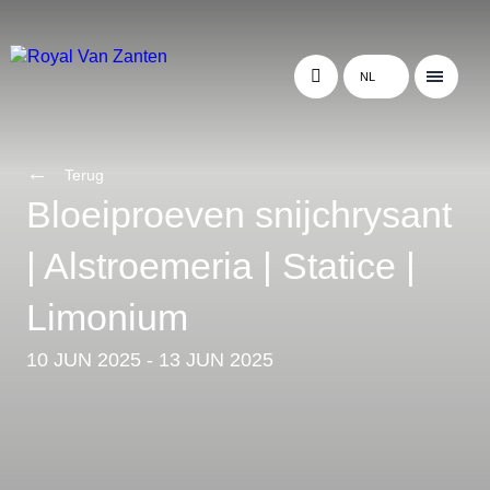
NL
Terug
Bloeiproeven snijchrysant
| Alstroemeria | Statice |
Limonium
10 JUN 2025 - 13 JUN 2025