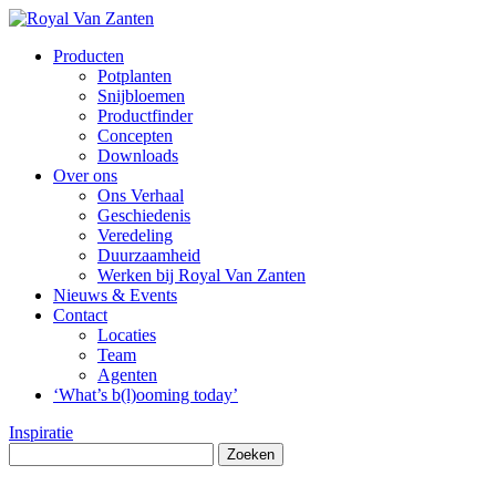
Producten
Potplanten
Snijbloemen
Productfinder
Concepten
Downloads
Over ons
Ons Verhaal
Geschiedenis
Veredeling
Duurzaamheid
Werken bij Royal Van Zanten
Nieuws & Events
Contact
Locaties
Team
Agenten
‘What’s b(l)ooming today’
Inspiratie