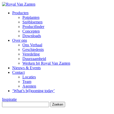
Producten
Potplanten
Snijbloemen
Productfinder
Concepten
Downloads
Over ons
Ons Verhaal
Geschiedenis
Veredeling
Duurzaamheid
Werken bij Royal Van Zanten
Nieuws & Events
Contact
Locaties
Team
Agenten
‘What’s b(l)ooming today’
Inspiratie