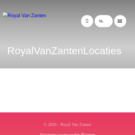
NL
RoyalVanZantenLocaties
© 2026 - Royal Van Zanten
Algemene voorwaarden Plantum