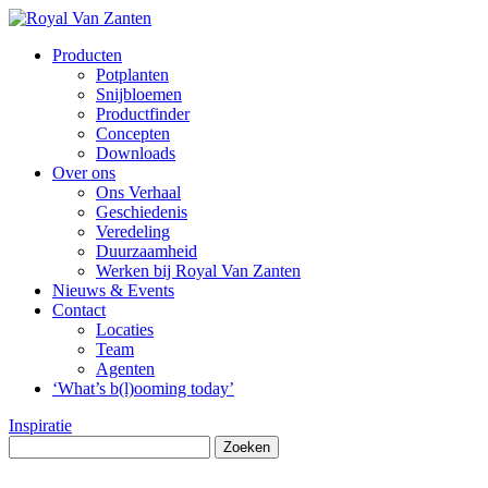
Producten
Potplanten
Snijbloemen
Productfinder
Concepten
Downloads
Over ons
Ons Verhaal
Geschiedenis
Veredeling
Duurzaamheid
Werken bij Royal Van Zanten
Nieuws & Events
Contact
Locaties
Team
Agenten
‘What’s b(l)ooming today’
Inspiratie