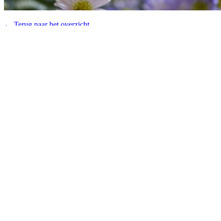
← Terug naar het overzicht
© 2026 - Royal Van Zanten
Algemene voorwaarden Plantum
Disclaimer
Privacy verklaring
Cookies
Producten
Potplanten
Snijbloemen
Productfinder
Concepten
Downloads
Over ons
Ons Verhaal
Geschiedenis
Veredeling