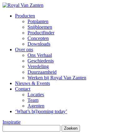
Producten
Potplanten
Snijbloemen
Productfinder
Concepten
Downloads
Over ons
Ons Verhaal
Geschiedenis
Veredeling
Duurzaamheid
Werken bij Royal Van Zanten
Nieuws & Events
Contact
Locaties
Team
Agenten
‘What’s b(l)ooming today’
Inspiratie