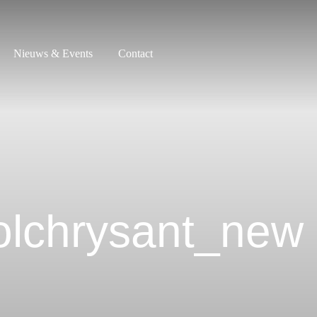
Nieuws & Events
Contact
lchrysant_new