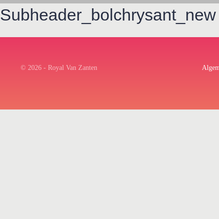
Subheader_bolchrysant_new
© 2026 - Royal Van Zanten
Algem