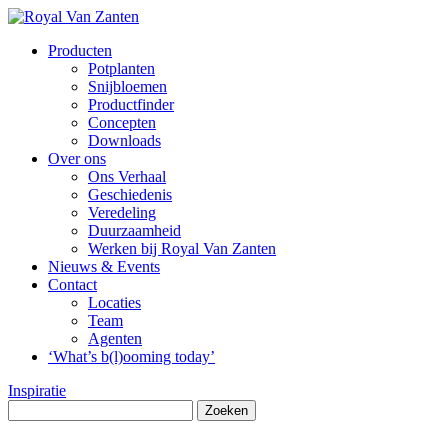
Producten
Potplanten
Snijbloemen
Productfinder
Concepten
Downloads
Over ons
Ons Verhaal
Geschiedenis
Veredeling
Duurzaamheid
Werken bij Royal Van Zanten
Nieuws & Events
Contact
Locaties
Team
Agenten
‘What’s b(l)ooming today’
Inspiratie