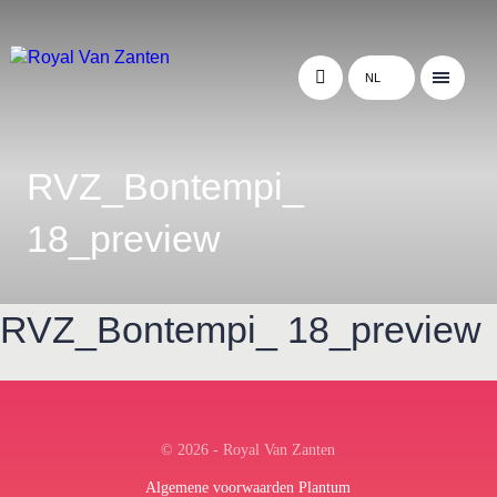
NL
RVZ_Bontempi_
18_preview
RVZ_Bontempi_ 18_preview
← Terug naar het overzicht
© 2026 - Royal Van Zanten
Algemene voorwaarden Plantum