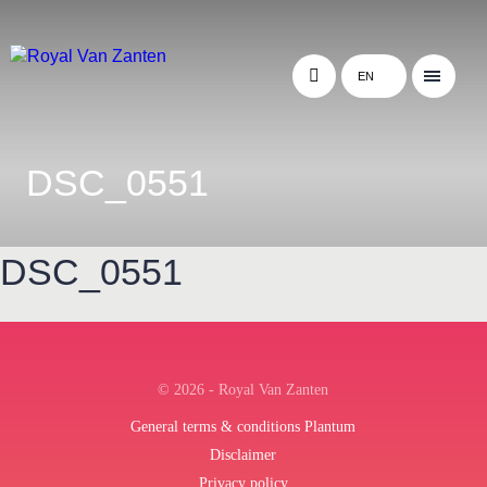
EN
DSC_0551
DSC_0551
← Terug naar het overzicht
© 2026 - Royal Van Zanten
General terms & conditions Plantum
Disclaimer
Privacy policy