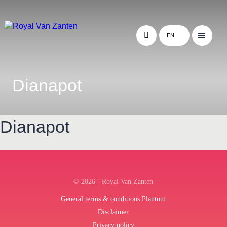
EN
Dianapot
Dianapot
← Terug naar het overzicht
© 2026 - Royal Van Zanten
General terms & conditions Plantum
Disclaimer
Privacy policy