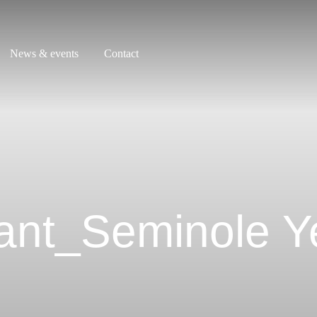
News & events
Contact
ant_Seminole Ye