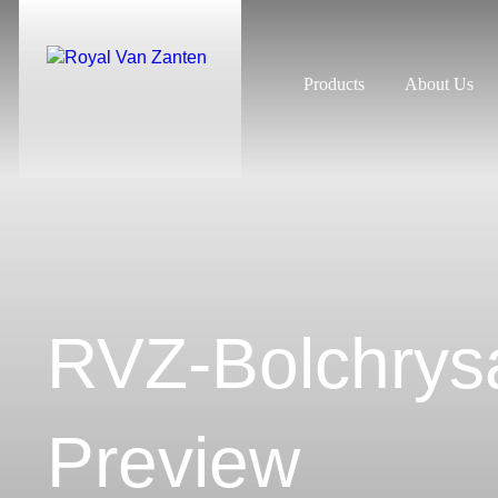
Products
About Us
RVZ-Bolchrys
Preview