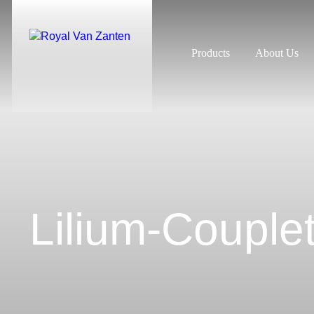
Products
About Us
Lilium-Couple