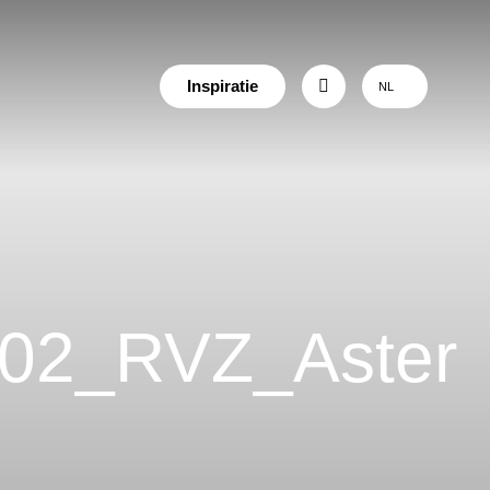
Inspiratie
NL
02_RVZ_Aster