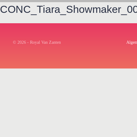
CONC_Tiara_Showmaker_00
© 2026 - Royal Van Zanten
Algem