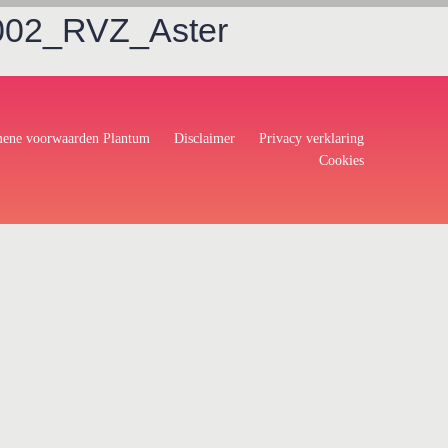
02_RVZ_Aster
ene voorwaarden Plantum
Disclaimer
Privacy verklaring
Cookies