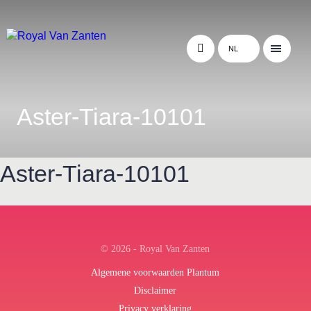
NL
Aster-Tiara-10101
Aster-Tiara-10101
← Terug naar het overzicht
© 2026 - Royal Van Zanten
Algemene voorwaarden Plantum
Disclaimer
Privacy verklaring