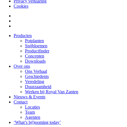
Privacy verklaring
Cookies
Producten
Potplanten
Snijbloemen
Productfinder
Concepten
Downloads
Over ons
Ons Verhaal
Geschiedenis
Veredeling
Duurzaamheid
Werken bij Royal Van Zanten
Nieuws & Events
Contact
Locaties
Team
Agenten
‘What’s b(l)ooming today’