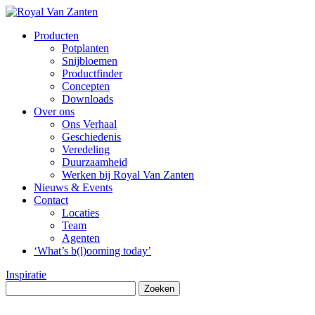
Producten
Potplanten
Snijbloemen
Productfinder
Concepten
Downloads
Over ons
Ons Verhaal
Geschiedenis
Veredeling
Duurzaamheid
Werken bij Royal Van Zanten
Nieuws & Events
Contact
Locaties
Team
Agenten
‘What’s b(l)ooming today’
Inspiratie