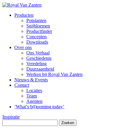
Producten
Potplanten
Snijbloemen
Productfinder
Concepten
Downloads
Over ons
Ons Verhaal
Geschiedenis
Veredeling
Duurzaamheid
Werken bij Royal Van Zanten
Nieuws & Events
Contact
Locaties
Team
Agenten
‘What’s b(l)ooming today’
Inspiratie