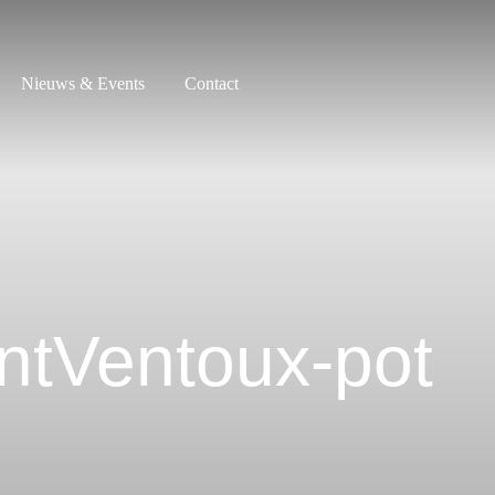
Nieuws & Events
Contact
tVentoux-pot