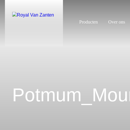
Producten
Over ons
Potmum_Moun