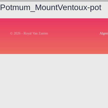
Potmum_MountVentoux-pot
© 2026 - Royal Van Zanten
Algem