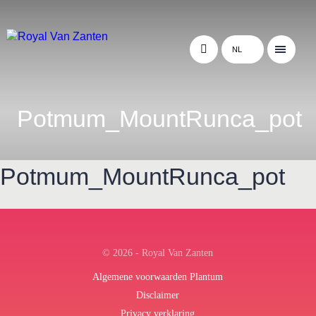
NL
Potmum_MountRunca_pot
Potmum_MountRunca_pot
← Terug naar het overzicht
© 2026 - Royal Van Zanten
Algemene voorwaarden Plantum
Disclaimer
Privacy verklaring