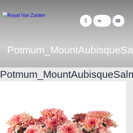
NL
Potmum_MountAubisqueSa
Potmum_MountAubisqueSal