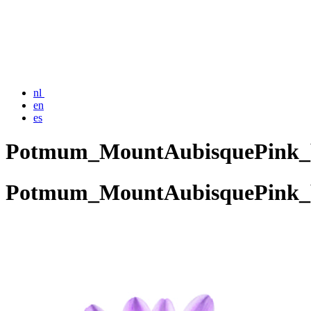
nl
en
es
Potmum_MountAubisquePink_
Potmum_MountAubisquePink_