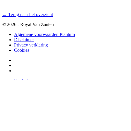
← Terug naar het overzicht
© 2026 - Royal Van Zanten
Algemene voorwaarden Plantum
Disclaimer
Privacy verklaring
Cookies
Producten
Potplanten
Snijbloemen
Productfinder
Concepten
Downloads
Over ons
Ons Verhaal
Geschiedenis
Veredeling