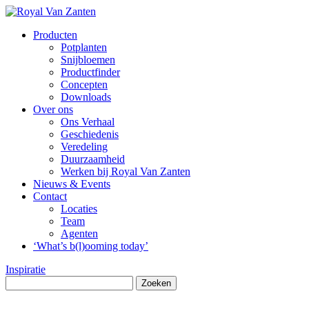
Producten
Potplanten
Snijbloemen
Productfinder
Concepten
Downloads
Over ons
Ons Verhaal
Geschiedenis
Veredeling
Duurzaamheid
Werken bij Royal Van Zanten
Nieuws & Events
Contact
Locaties
Team
Agenten
‘What’s b(l)ooming today’
Inspiratie