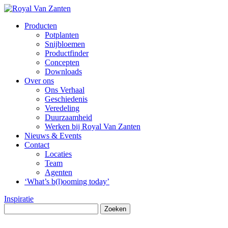
Producten
Potplanten
Snijbloemen
Productfinder
Concepten
Downloads
Over ons
Ons Verhaal
Geschiedenis
Veredeling
Duurzaamheid
Werken bij Royal Van Zanten
Nieuws & Events
Contact
Locaties
Team
Agenten
‘What’s b(l)ooming today’
Inspiratie