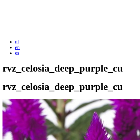
nl
en
es
rvz_celosia_deep_purple_cu
rvz_celosia_deep_purple_cu