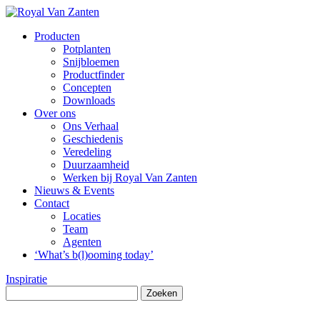
Producten
Potplanten
Snijbloemen
Productfinder
Concepten
Downloads
Over ons
Ons Verhaal
Geschiedenis
Veredeling
Duurzaamheid
Werken bij Royal Van Zanten
Nieuws & Events
Contact
Locaties
Team
Agenten
‘What’s b(l)ooming today’
Inspiratie