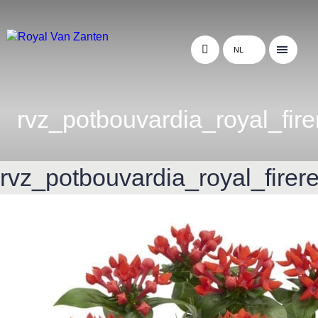
NL
rvz_potbouvardia_royal_fir
rvz_potbouvardia_royal_firer